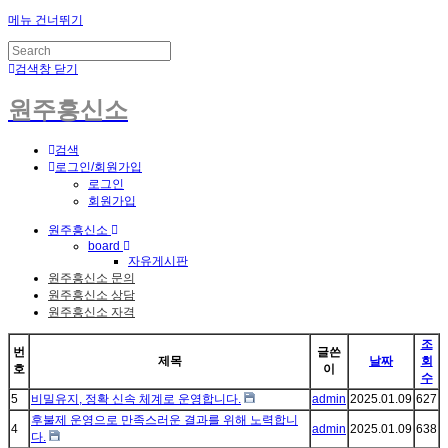
메뉴 건너뛰기
검색창 닫기
원주흥신소
검색
로그인/회원가입
로그인
회원가입
원주흥신소
board
자유게시판
원주흥신소 문의
원주흥신소 상담
원주흥신소 자격
조
번
글쓴
제목
날짜
회
호
이
수
5
비밀유지, 정확 신속 체계로 운영합니다.
admin
2025.01.09
627
후불제 운영으로 만족스러운 결과를 위해 노력합니
4
admin
2025.01.09
638
다.