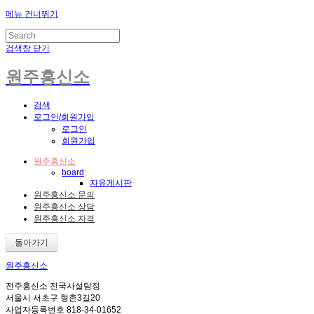
메뉴 건너뛰기
검색창 닫기
원주흥신소
검색
로그인/회원가입
로그인
회원가입
원주흥신소
board
자유게시판
원주흥신소 문의
원주흥신소 상담
원주흥신소 자격
돌아가기
원주흥신소
전주흥신소 전국사설탐정
서울시 서초구 형촌3길20
사업자등록번호 818-34-01652